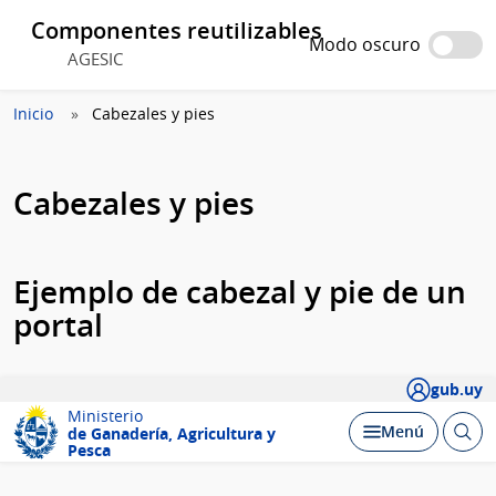
Componentes reutilizables
Modo oscuro
AGESIC
Inicio
Cabezales y pies
Cabezales y pies
Ejemplo de cabezal y pie de un
portal
gub.uy
Ministerio
Abrir
Menú
de Ganadería,
Agricultura y
busc
Pesca